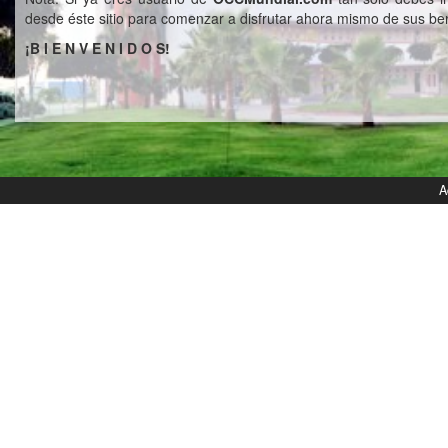
desde éste sitio para comenzar a disfrutar ahora mismo de sus ben
¡B I E N V E N I D O S!
A