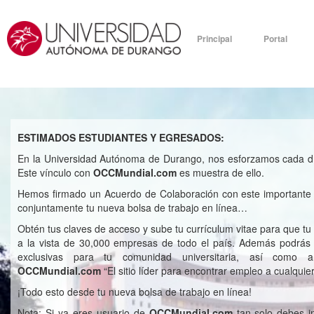
Principal
Portal
ESTIMADOS ESTUDIANTES Y EGRESADOS:
En la Universidad Autónoma de Durango, nos esforzamos cada día
Este vínculo con
OCCMundial.com
es muestra de ello.
Hemos firmado un Acuerdo de Colaboración con este importante p
conjuntamente tu nueva bolsa de trabajo en línea…
Obtén tus claves de acceso y sube tu currículum vitae para que tu p
a la vista de 30,000 empresas de todo el país. Además podrás c
exclusivas para tu comunidad universitaria, así como 
OCCMundial.com
“El sitio líder para encontrar empleo a cualquier
¡Todo esto desde tu nueva bolsa de trabajo en línea!
Nota: Si ya eres usuario de
OCCMundial.com
tan solo debes i